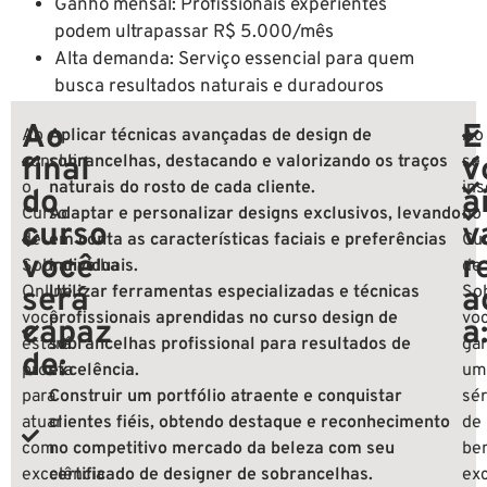
Ganho mensal: Profissionais experientes
podem ultrapassar R$ 5.000/mês
Alta demanda: Serviço essencial para quem
busca resultados naturais e duradouros
Ao
E
Ao
Aplicar técnicas avançadas de design de
Ao
final
concluir
sobrancelhas, destacando e valorizando os traços
v
se
o
naturais do rosto de cada cliente.
ins
do
a
Curso
Adaptar e personalizar designs exclusivos, levando
no
curso
v
de
em conta as características faciais e preferências
Cu
você
r
Sobrancelha
individuais.
de
será
Online
Utilizar ferramentas especializadas e técnicas
,
a
So
você
profissionais aprendidas no curso design de
vo
capaz
a
estará
sobrancelhas profissional para resultados de
ga
de:
pronta
excelência.
um
para
Construir um portfólio atraente e conquistar
sér
atuar
clientes fiéis, obtendo destaque e reconhecimento
de
com
no competitivo mercado da beleza com seu
ben
excelência
certificado de designer de sobrancelhas.
exc