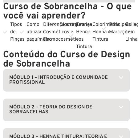
Curso de Sobrancelha - O que
você vai aprender?
Tipos
Como
Diferença entre
Biossegurança
Teoria
Colorimetria
Principais
Epila
de
utilizar o
Cosméticos e
Henna
Henna e
Marcações
com
Pinças
paquímetro
Dermocosméticos
e
Tintura
Linha
Tintura
Conteúdo do Curso de Design
de Sobrancelha
MÓDULO 1 – INTRODUÇÃO E COMUNIDADE
PROFISSIONAL
MÓDULO 2 – TEORIA DO DESIGN DE
SOBRANCELHAS
MÓDULO 3 – HENNA E TINTURA: TEORIA E