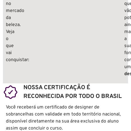
no
qu
mercado
vã
da
pot
beleza.
ai
Veja
ma
o
a
que
su
vai
fo
conquistar:
co
um
de
NOSSA CERTIFICAÇÃO É
RECONHECIDA POR TODO O BRASIL
Você receberá um
certificado de designer de
sobrancelhas
com validade em todo território nacional,
disponível diretamente na sua área exclusiva do aluno
assim que concluir o curso.