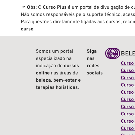
📌
Obs:
O
Curso Plus
é um portal de divulgação de cu
Não somos responsáveis pelo suporte técnico, acesso
Para questões diretamente ligadas aos cursos, re
curso
.
Somos um portal
Siga
BEL
especializado na
nas
Curso
indicação de
cursos
redes
Curso 
online
nas áreas de
sociais
Curso
beleza, bem-estar e
Curso
terapias holísticas
.
Curso 
Curso 
Curso 
Curso
Curso 
Curso 