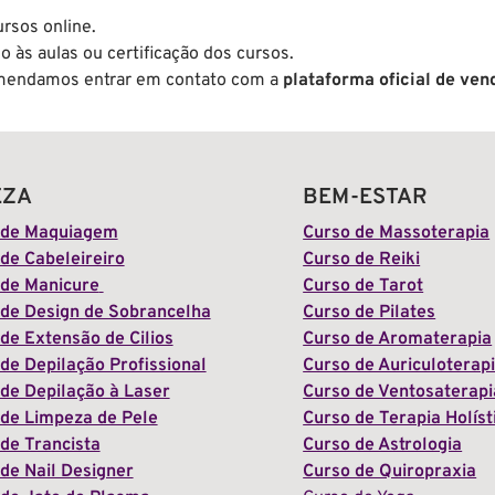
rsos online.
 às aulas ou certificação dos cursos.
comendamos entrar em contato com a
plataforma oficial de ven
EZA
BEM-ESTAR
 de Maquiagem
Curso de Massoterapia
de Cabeleireiro
Curso de Reiki
 de Manicure
Curso de Tarot
 de Design de Sobrancelha
Curso de Pilates
de Extensão de Cilios
Curso de Aromaterapia
de Depilação Profissional
Curso de Auriculoterap
de Depilação à Laser
Curso de Ventosaterapi
 de Limpeza de Pele
Curso de Terapia Holíst
de Trancista
Curso de Astrologia
de Nail Designer
Curso de Quiropraxia